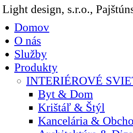
Light design, s.r.o., Pajštú
Domov
O nás
Služby
Produkty
INTERIÉROVÉ SVIE
Byt & Dom
Krištáľ & Štýl
Kancelária & Obch