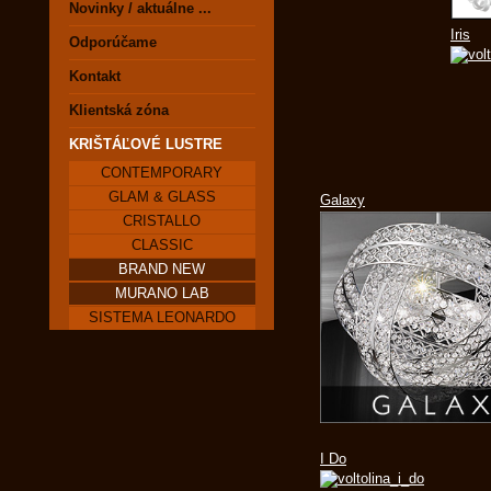
Novinky / aktuálne ...
Iris
Odporúčame
Kontakt
Klientská zóna
KRIŠTÁĽOVÉ LUSTRE
CONTEMPORARY
GLAM & GLASS
Galaxy
CRISTALLO
CLASSIC
BRAND NEW
MURANO LAB
SISTEMA LEONARDO
I Do